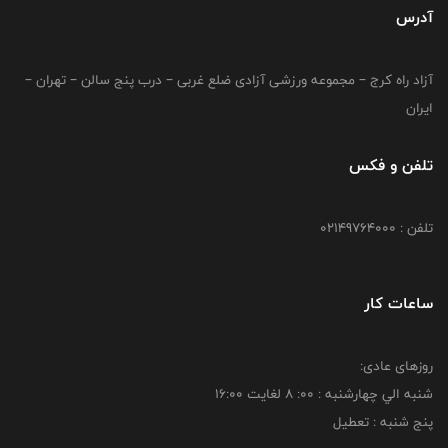
آدرس
آزاد راه کرج – مجموعه ورزشی آزادی ضلع غربی – درب پنج سالن – تهران –
ایران
تلفن و فکس
تلفن : 02149764000
ساعات کار
روزهای عادی:
شنبه الي چهارشنبه : 00: 8 لغايت 16:00
پنج شنبه : تعطیل