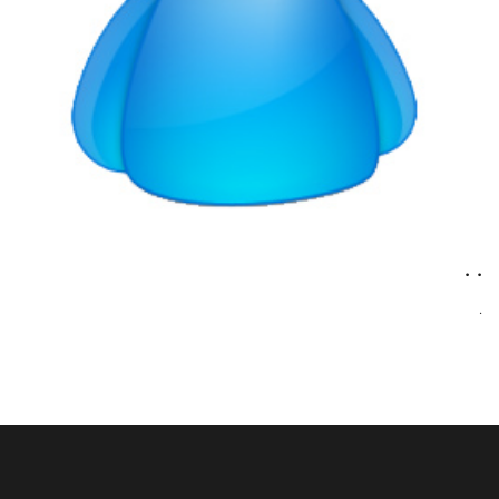
. .
.