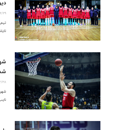
دیویژن B/ اهم
2/29
تایلن
شهر
شد
2/28
شهرد
نایب