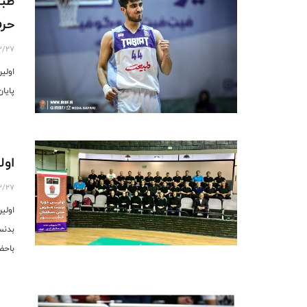
طبی
حرف
2/27
اولی
پایا
اول
2/27
اولی
بدنس
باحضور ۳۶ نفر مدرس از ۲۰ استان