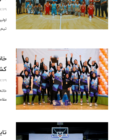
2/29
تیم 
خان
کش
2/29
مقام
تای