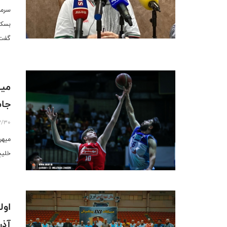
سرمر
بسکت
گفت:
میه
جام
2/30
میهن
خلیج
آذر