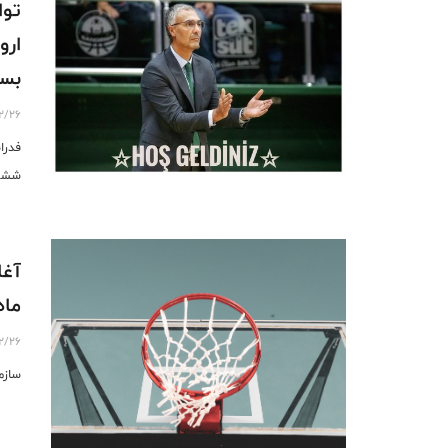
توا
ارو
بسک
2/26
فدرا
ششم 
ماه
2/26
سازمان بسکتبال 3x3