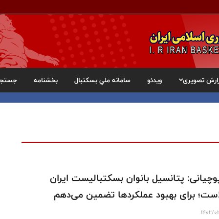
ارش تصویری
ویدئو
سامانه ملي بسکتبال
بخشنامه
جستجو
وچیانی: پتانسیل بانوان بسکتبالیست ایران
است؛ برای بهبود عملکردها تضمین می‌دهم
1402/0