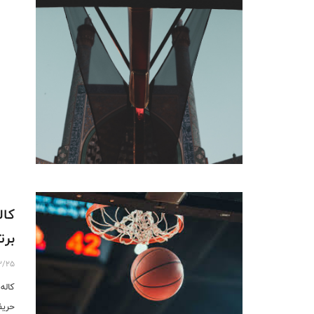
کال
برت
2/25
کاله
حریف