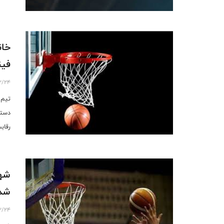
خان
فین
2/24
تیم 
دسته
رقابت
شهر
شد
2/24