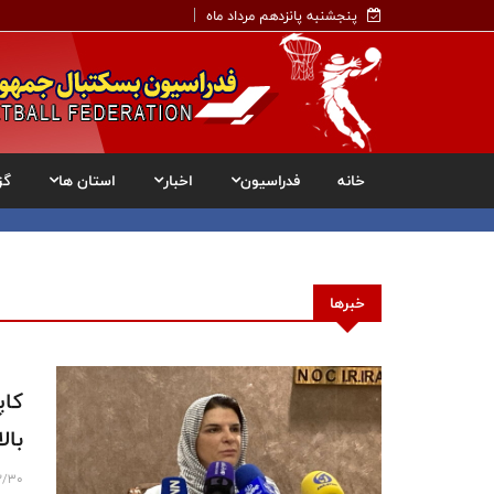
پنجشنبه پانزدهم مرداد ماه
خانه
فدراسیون
اخبار
استان ها
گز
خبرها
کاپ
بال
2/30