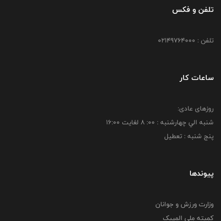
تلفن و فکس
تلفن : 02149764000
ساعات کار
روزهای عادی:
شنبه الي چهارشنبه : 00: 8 لغايت 16:00
پنج شنبه : تعطیل
پیوندها
وزارت ورزش و جوانان
کمیته ملی المپیک