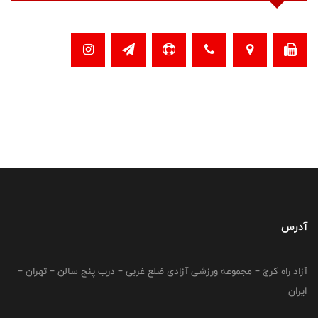
آدرس
آزاد راه کرج – مجموعه ورزشی آزادی ضلع غربی – درب پنج سالن – تهران –
ایران