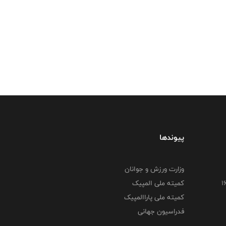
پیوندها
وزارت ورزش و جوانان
کمیته ملی المپیک
کمیته ملی پاراالمپیک
فدراسیون جهانی