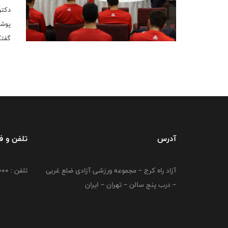
دکتر
پوشا
گفتگ
آدرس
تلفن و 
آزاد راه کرج – مجموعه ورزشی آزادی ضلع غربی
تلفن : 02149764000
– درب پنج سالن – تهران – ایران