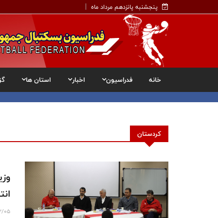
پنجشنبه پانزدهم مرداد ماه
خانه
فدراسیون
اخبار
استان ها
گز
کردستان
وزی
انت
12/05