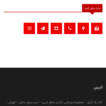
ما را دنبال کنید
آدرس
آزاد راه کرج – مجموعه ورزشی آزادی ضلع غربی – درب پنج سالن – تهران –