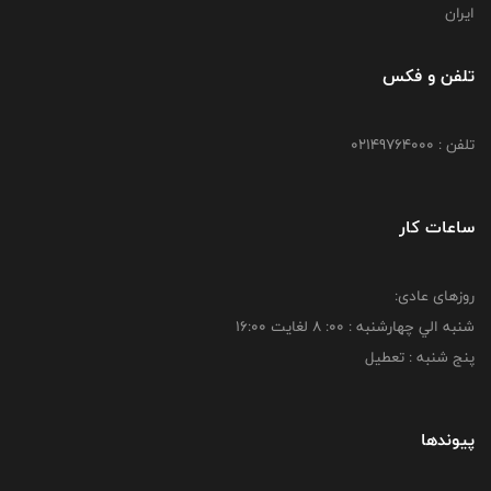
ایران
تلفن و فکس
تلفن : 02149764000
ساعات کار
روزهای عادی:
شنبه الي چهارشنبه : 00: 8 لغايت 16:00
پنج شنبه : تعطیل
پیوندها