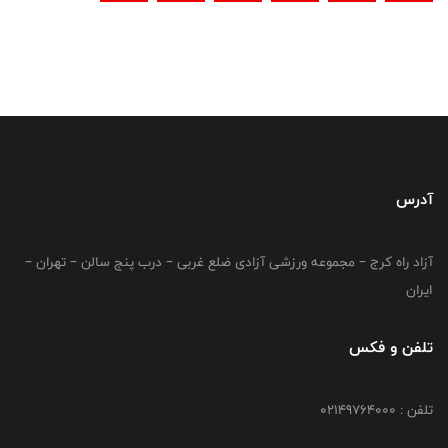
آدرس
آزاد راه کرج – مجموعه ورزشی آزادی ضلع غربی – درب پنج سالن – تهران –
ایران
تلفن و فکس
تلفن : 02149764000