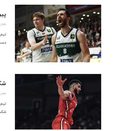
پیر
0/23
تیم 
دست
شکس
0/23
شکس