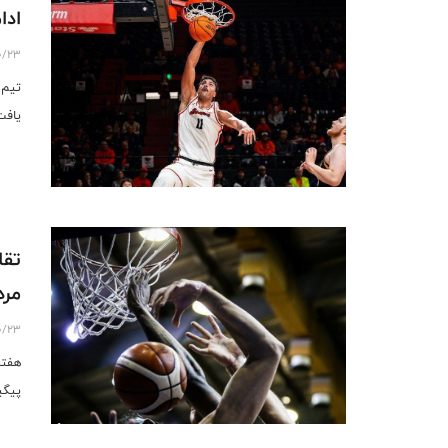
ادام
0/23
تیم 
یافت
تقا
مرد
0/23
هفته
پیگی