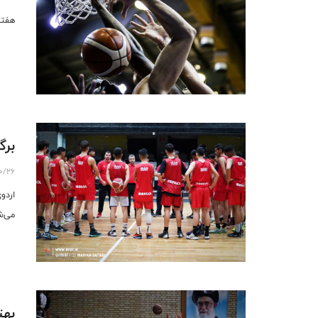
هفته
برگ
0/26
می‌ش
بهت