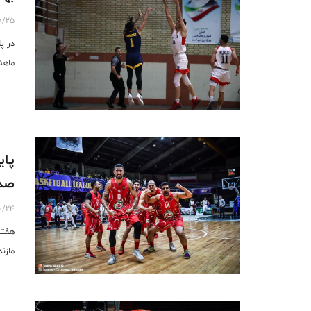
0/25
در پ
ماهش
پای
صدر
0/24
هفته
مازن