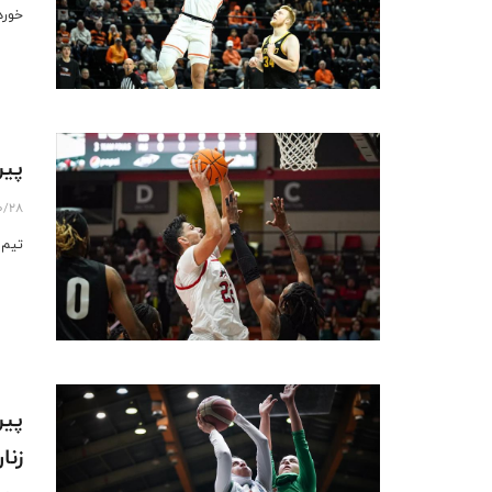
خورد
پیرو
0/28
تیم 
پیر
زنا