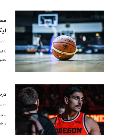
محر
لی
0/22
با ت
حضور
درخش
0/22
ستار
درخش