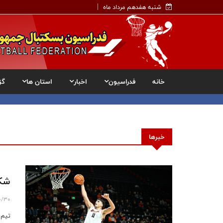
شنبه هفدهم مرداد ماه
خانه
فدراسیون
اخبار
استان ها
گز
خبرها
شکست
0/30
تیم 