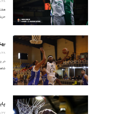
0/28
هفته
حریف
بهت
0/28
در پ
شاهر
پای
0/27