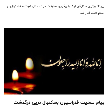
رویداد برترین ستارگان لیگ با برگزاری مسابقات در ۲ بخش شوت سه امتیازی و
اسلم دانک آغاز شد.
پیام تسلیت فدراسیون بسکتبال درپی درگذشت