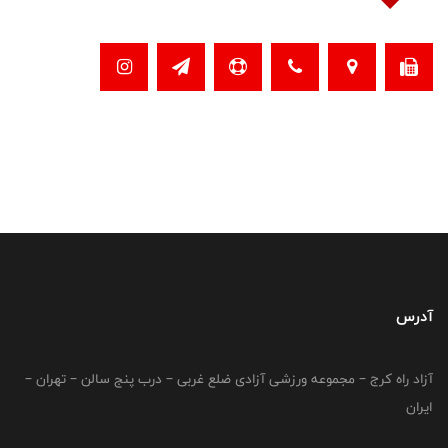
آدرس
آزاد راه کرج – مجموعه ورزشی آزادی ضلع غربی – درب پنج سالن – تهران –
ایران