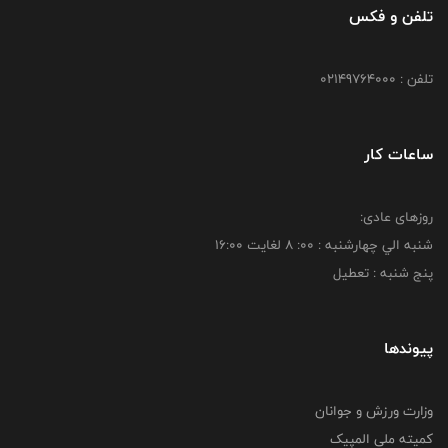
تلفن و فکس
تلفن : 02149764000
ساعات کار
روزهای عادی:
شنبه الي چهارشنبه : 00: 8 لغايت 16:00
پنج شنبه : تعطیل
پیوندها
وزارت ورزش و جوانان
کمیته ملی المپیک