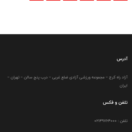
آدرس
آزاد راه کرج – مجموعه ورزشی آزادی ضلع غربی – درب پنج سالن – تهران –
ایران
تلفن و فکس
تلفن : 02149764000