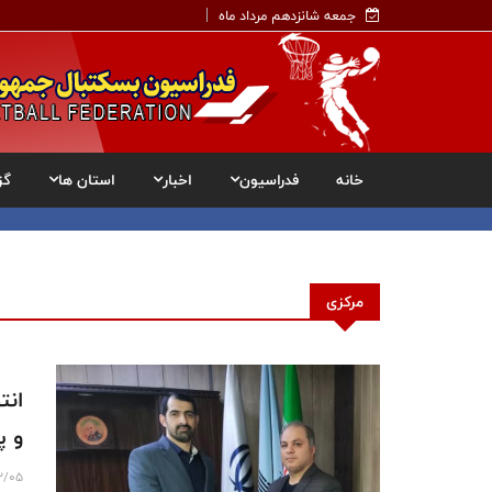
جمعه شانزدهم مرداد ماه
خانه
فدراسیون
اخبار
استان ها
گز
مرکزی
انت
و پ
12/05