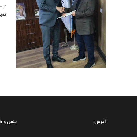
در ح
کمیت
آدرس
تلفن و 