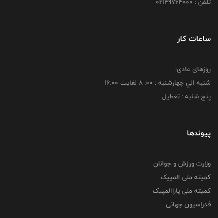
تلفن : 02149764000
ساعات کار
روزهای عادی:
شنبه الي چهارشنبه : 00: 8 لغايت 16:00
پنج شنبه : تعطیل
پیوندها
وزارت ورزش و جوانان
کمیته ملی المپیک
کمیته ملی پاراالمپیک
فدراسیون جهانی