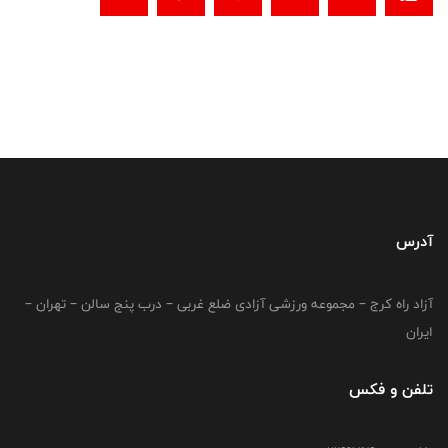
آدرس
آزاد راه کرج – مجموعه ورزشی آزادی ضلع غربی – درب پنج سالن – تهران –
ایران
تلفن و فکس