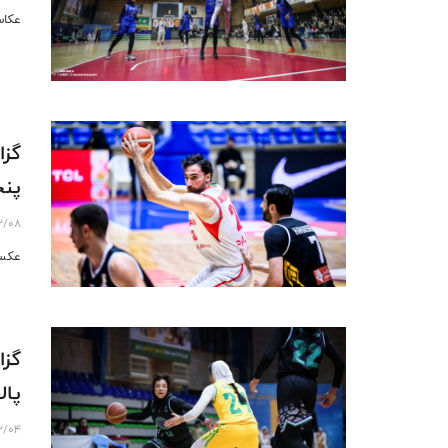
عکاس
گزا
پنج
2/08
عکس 
گزا
پال
2/04