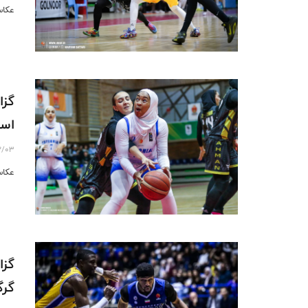
عکاس
گزا
است
2/03
عکاس
گزا
گرگ