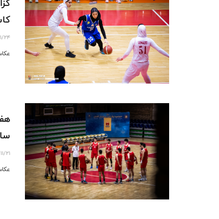
گزا
کاس
11/24
عکاس
سال
11/21
عکاس