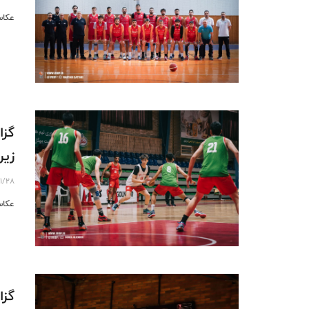
عکاس
گزا
زیر ۱۸ سال پ
11/28
عکاس
گزا