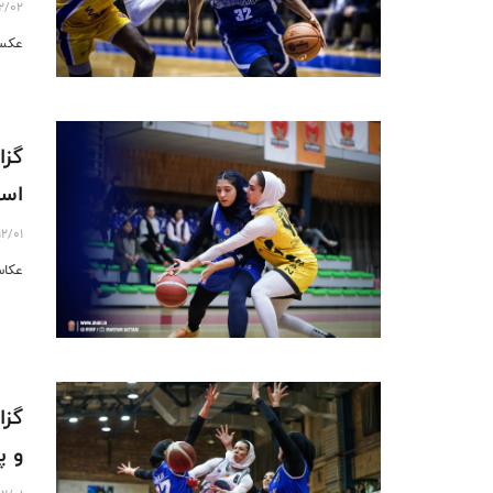
2/02
عکس 
گزا
است
12/01
عکاس
گزا
و پ