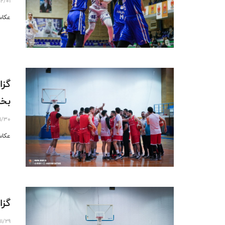
12/01
عکاس
گزا
بخ
1/30
عکاس
گزا
11/29