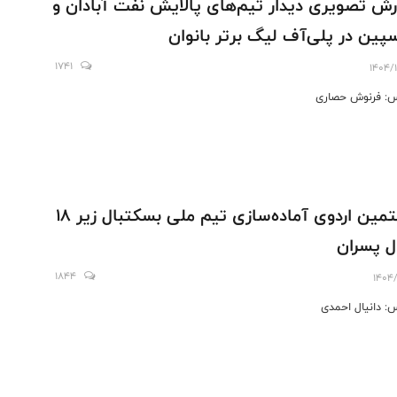
رش تصویری دیدار تیم‌های پالایش نفت آبادان و
پین در پلی‌آف لیگ برتر بانوان
1741
1404/
: فرنوش حصاری
هفتمین اردوی آماده‌سازی تیم ملی بسکتبال زیر 18
 پسران
1844
1404/
: دانیال احمدی