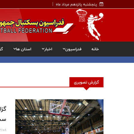
پنجشنبه پانزدهم مرداد ماه
خانه
فدراسیون
اخبار
استان ها
گز
گزارش تصویری
گزا
سحر
2/08