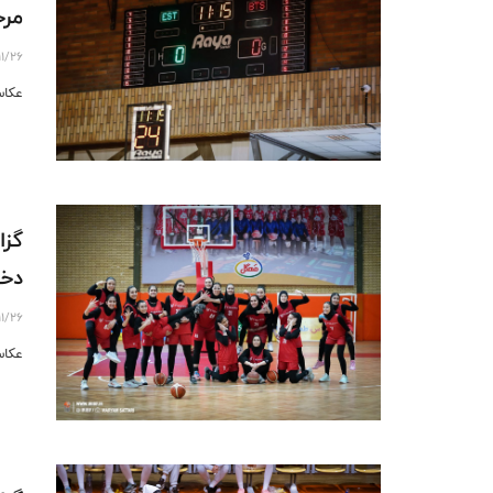
مرح
11/26
عکاس
دخت
11/26
عکاس