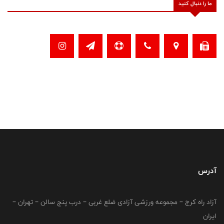
ما را دنبال کنید
آدرس
آزاد راه کرج – مجموعه ورزشی آزادی ضلع غربی – درب پنج سالن – تهران –
ایران