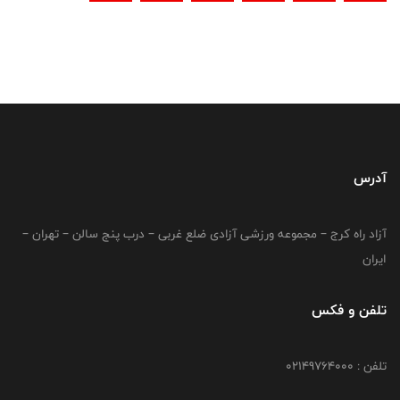
آدرس
آزاد راه کرج – مجموعه ورزشی آزادی ضلع غربی – درب پنج سالن – تهران –
ایران
تلفن و فکس
تلفن : 02149764000