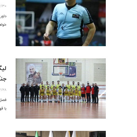
3/30
خواه
لیگ
جنگ
3/28
با ق