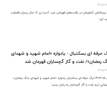
1405/0
داور بین‌المللی کشورمان در رقابت‌های قهرمانی غرب آسیا زیر ۱۸ سال پسران قضاوت
د کرد.
 حرفه ای بسکتبال - یادواره «امام شهید و شهدای
 رمضان»/ نفت و گاز گچساران قهرمان شد
1405/0
فصل ٠٥-١٤٠٤ لیگ حرفه ای بسکتبال، یادواره «امام شهید و شهدای جنگ رمضان»،
هرماني تيم نفت و گاز گچساران به پايان رسيد.