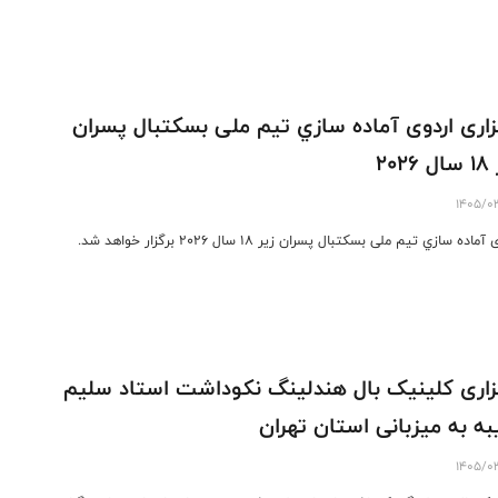
ﺰﺍﺭﯼ ﺍﺭﺩﻭﯼ ﺁﻣﺎﺩﻩ ﺳﺎﺯﻱ ﺗﻴﻢ ﻣﻠﯽ ﺑﺴﮑﺘﺒﺎﻝ ﭘﺴﺮﺍﻥ
۲۰۲٦
1405/0
ﻣﺎﺩﻩ ﺳﺎﺯﻱ ﺗﻴﻢ ﻣﻠﯽ ﺑﺴﮑﺘﺒﺎﻝ ﭘﺴﺮﺍﻥ ﺯﯾﺮ ۱٨ ﺳﺎﻝ ۲۰۲٦ برگزار خواهد شد.
زاری کلینیک بال هندلینگ نکوداشت استاد سلیم
ه به میزبانی استان تهران
1405/0