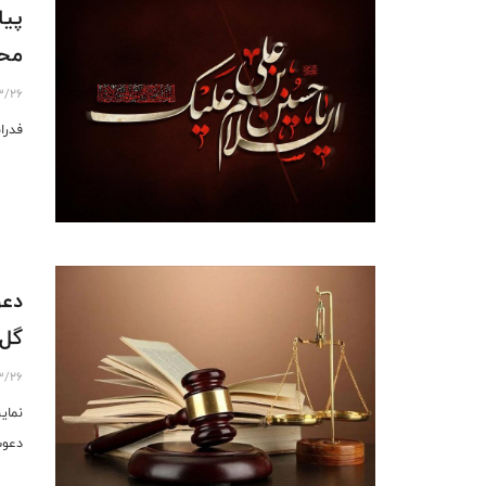
پیا
مح
3/26
فدرا
دعو
گل‌
3/26
نمای
دعوت