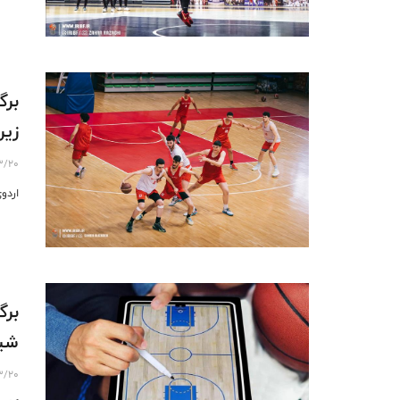
ﺑﺮﮔ
ﺯﯾﺮ ۱٨ ﺳﺎﻝ 
3/20
ﺍﺭﺩﻭﯼ ﺁ
برگ
شیب
3/20