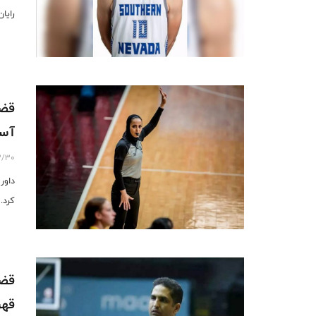
رایا
قضا
آسیا زی
3/30
کرد.
قضا
قهرم