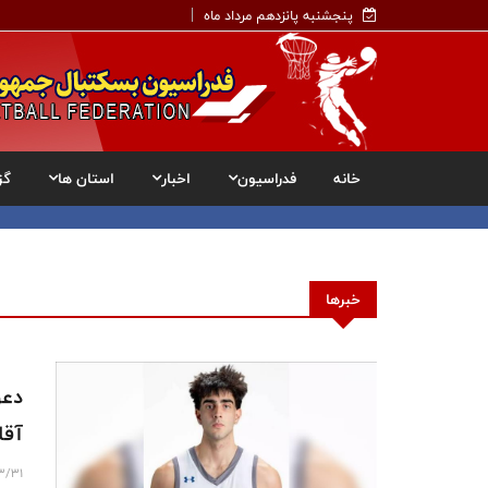
پنجشنبه پانزدهم مرداد ماه
خانه
فدراسیون
اخبار
استان ها
گز
خبرها
دعو
آقا
3/31