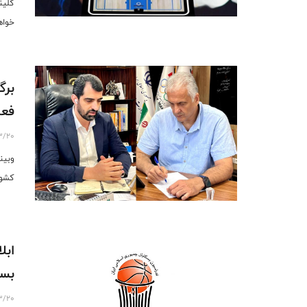
کلین
خواه
برگ
فعا
3/20
وبین
کشور
ابل
بسک
3/20