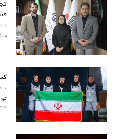
تجل
فدر
3/28
مسئو
کسب
3/27
تیم 
دانش