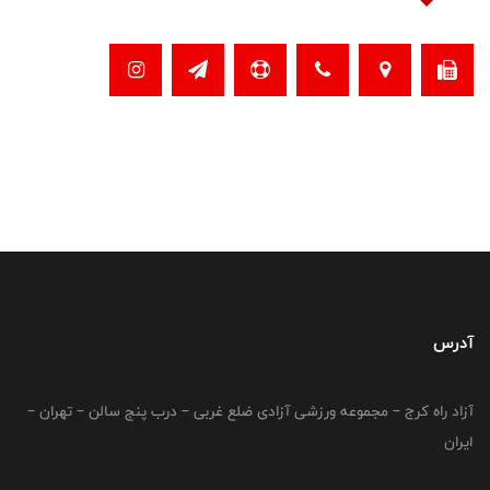
آدرس
آزاد راه کرج – مجموعه ورزشی آزادی ضلع غربی – درب پنج سالن – تهران –
ایران