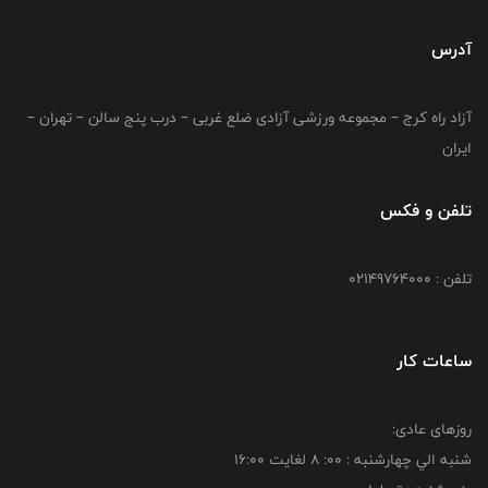
آدرس
آزاد راه کرج – مجموعه ورزشی آزادی ضلع غربی – درب پنج سالن – تهران –
ایران
تلفن و فکس
تلفن : 02149764000
ساعات کار
روزهای عادی:
شنبه الي چهارشنبه : 00: 8 لغايت 16:00