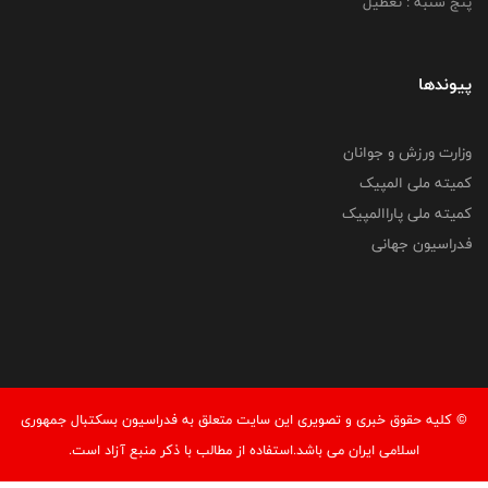
پنج شنبه : تعطیل
پیوندها
وزارت ورزش و جوانان
کمیته ملی المپیک
کمیته ملی پاراالمپیک
فدراسیون جهانی
© کليه حقوق خبری و تصويری اين سايت متعلق به فدراسیون بسکتبال جمهوری
اسلامی ایران می باشد.استفاده از مطالب با ذكر منبع آزاد است.