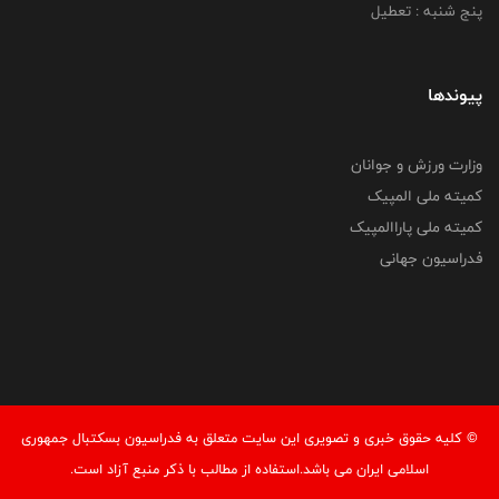
پنج شنبه : تعطیل
پیوندها
وزارت ورزش و جوانان
کمیته ملی المپیک
کمیته ملی پاراالمپیک
فدراسیون جهانی
© کليه حقوق خبری و تصويری اين سايت متعلق به فدراسیون بسکتبال جمهوری
اسلامی ایران می باشد.استفاده از مطالب با ذكر منبع آزاد است.