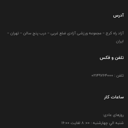
آدرس
آزاد راه کرج – مجموعه ورزشی آزادی ضلع غربی – درب پنج سالن – تهران –
ایران
تلفن و فکس
تلفن : 02149764000
ساعات کار
روزهای عادی:
شنبه الي چهارشنبه : 00: 8 لغايت 16:00