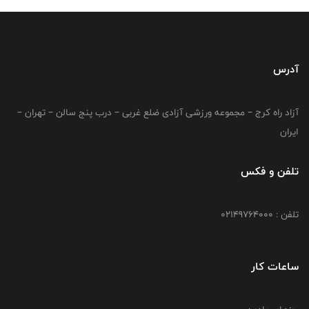
آدرس
آزاد راه کرج – مجموعه ورزشی آزادی ضلع غربی – درب پنج سالن – تهران –
ایران
تلفن و فکس
تلفن : 02149764000
ساعات کار