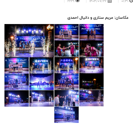
2229
1404/07/26
01:31
عکاسان: مریم ستاری و دانیال احمدی