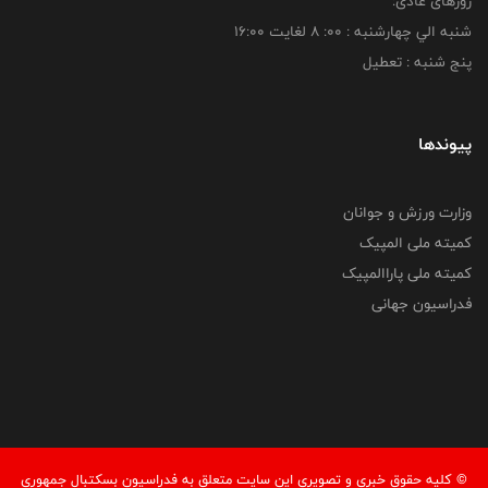
روزهای عادی:
شنبه الي چهارشنبه : 00: 8 لغايت 16:00
پنج شنبه : تعطیل
پیوندها
وزارت ورزش و جوانان
کمیته ملی المپیک
کمیته ملی پاراالمپیک
فدراسیون جهانی
© کليه حقوق خبری و تصويری اين سايت متعلق به فدراسیون بسکتبال جمهوری