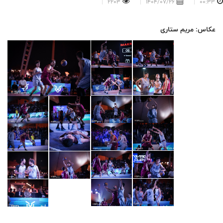
2203
1404/07/26
00:33
عکاس: مریم ستاری