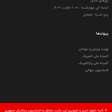
روزهای عادی:
شنبه الي چهارشنبه : 00: 8 لغايت 16:00
پنج شنبه : تعطیل
پیوندها
وزارت ورزش و جوانان
کمیته ملی المپیک
کمیته ملی پاراالمپیک
فدراسیون جهانی
© کليه حقوق خبری و تصويری اين سايت متعلق به فدراسیون بسکتبال جمهوری