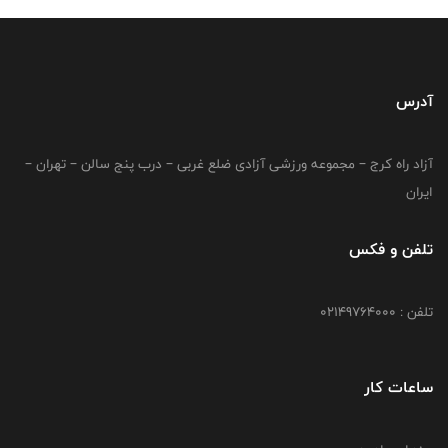
آدرس
آزاد راه کرج – مجموعه ورزشی آزادی ضلع غربی – درب پنج سالن – تهران –
ایران
تلفن و فکس
تلفن : 02149764000
ساعات کار