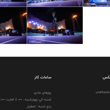
فکس
ساعات کار
روزهای عادی:
شنبه الي چهارشنبه : 00: 8 لغايت 16:00
پنج شنبه : تعطیل