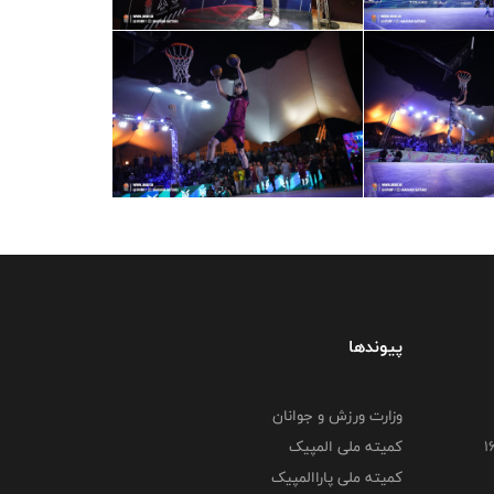
پیوندها
وزارت ورزش و جوانان
کمیته ملی المپیک
کمیته ملی پاراالمپیک