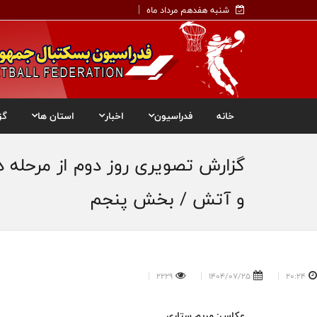
شنبه هفدهم مرداد ماه
خانه
فدراسیون
اخبار
استان ها
گز
گزارش تصویری روز دوم از مرحله د
و آتش / بخش پنجم
2229
1404/07/25
20:24
عکاس: مریم ستاری