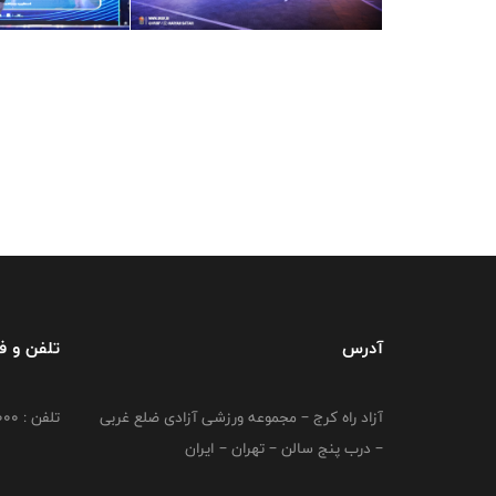
آدرس
تلفن و 
آزاد راه کرج – مجموعه ورزشی آزادی ضلع غربی
تلفن : 02149764000
– درب پنج سالن – تهران – ایران