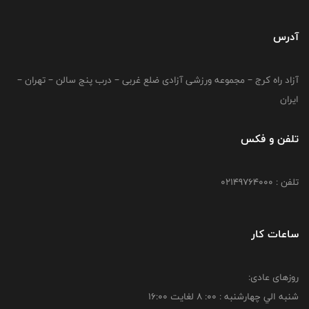
آدرس
آزاد راه کرج – مجموعه ورزشی آزادی ضلع غربی – درب پنج سالن – تهران –
ایران
تلفن و فکس
تلفن : 02149764000
ساعات کار
روزهای عادی:
شنبه الي چهارشنبه : 00: 8 لغايت 16:00