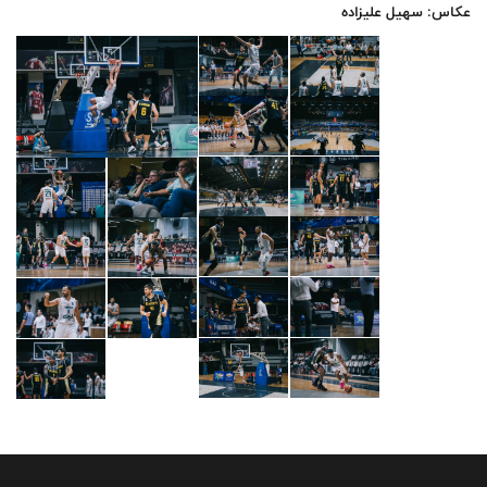
عکاس: سهیل علیزاده