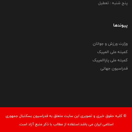
پنج شنبه : تعطیل
پیوندها
وزارت ورزش و جوانان
کمیته ملی المپیک
کمیته ملی پاراالمپیک
فدراسیون جهانی
© کليه حقوق خبری و تصويری اين سايت متعلق به فدراسیون بسکتبال جمهوری
اسلامی ایران می باشد.استفاده از مطالب با ذكر منبع آزاد است.