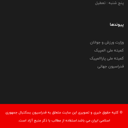
پنج شنبه : تعطیل
پیوندها
وزارت ورزش و جوانان
کمیته ملی المپیک
کمیته ملی پاراالمپیک
فدراسیون جهانی
© کليه حقوق خبری و تصويری اين سايت متعلق به فدراسیون بسکتبال جمهوری
اسلامی ایران می باشد.استفاده از مطالب با ذكر منبع آزاد است.