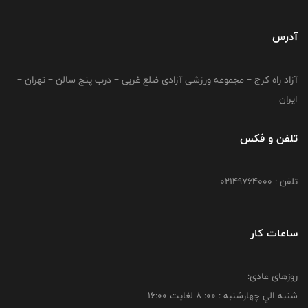
آدرس
آزاد راه کرج – مجموعه ورزشی آزادی ضلع غربی – درب پنج سالن – تهران –
ایران
تلفن و فکس
تلفن : 02149764000
ساعات کار
روزهای عادی:
شنبه الي چهارشنبه : 00: 8 لغايت 16:00