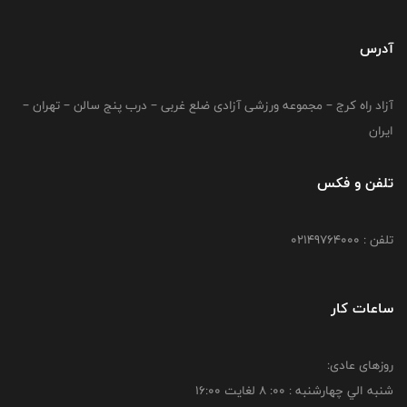
آدرس
آزاد راه کرج – مجموعه ورزشی آزادی ضلع غربی – درب پنج سالن – تهران –
ایران
تلفن و فکس
تلفن : 02149764000
ساعات کار
روزهای عادی:
شنبه الي چهارشنبه : 00: 8 لغايت 16:00