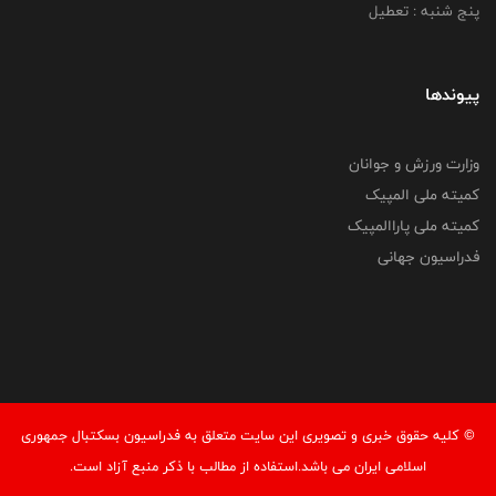
پنج شنبه : تعطیل
پیوندها
وزارت ورزش و جوانان
کمیته ملی المپیک
کمیته ملی پاراالمپیک
فدراسیون جهانی
© کليه حقوق خبری و تصويری اين سايت متعلق به فدراسیون بسکتبال جمهوری
اسلامی ایران می باشد.استفاده از مطالب با ذكر منبع آزاد است.