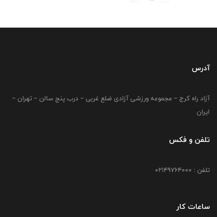
آدرس
آزاد راه کرج – مجموعه ورزشی آزادی ضلع غربی – درب پنج سالن – تهران –
ایران
تلفن و فکس
تلفن : 02149764000
ساعات کار