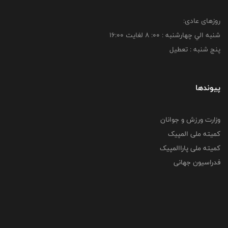
روزهای عادی:
شنبه الي چهارشنبه : 00: 8 لغايت 16:00
پنج شنبه : تعطیل
پیوندها
وزارت ورزش و جوانان
کمیته ملی المپیک
کمیته ملی پاراالمپیک
فدراسیون جهانی