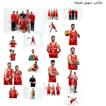
عکاس: سهیل علیزاده