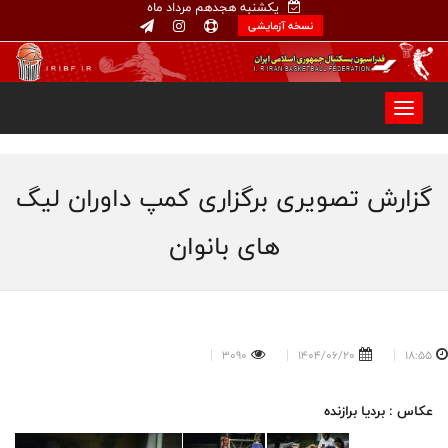
یکشنبه هجدهم مرداد ماه
نسخه آزمایشی
گزارش تصویری برگزاری کمپ داوران لیگ
های بانوان
3090
1404/06/20
18:55
عکاس : بردیا برازنده