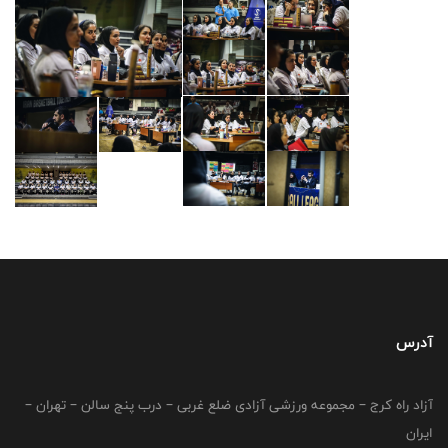
آدرس
آزاد راه کرج – مجموعه ورزشی آزادی ضلع غربی – درب پنج سالن – تهران –
ایران