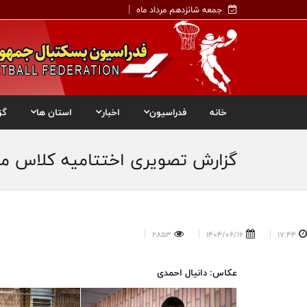
جمعه شانزدهم مرداد ماه
خانه
فدراسیون
اخبار
استان ها
گز
گزارش تصویری اختتامیه کلاس مربیگری رنگ سبز (درج
2853
1404/06/16
17:44
عکاس: دانیال احمدی