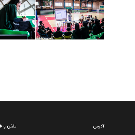
آدرس
تلفن و 