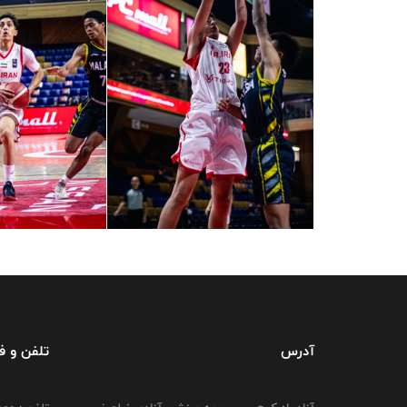
آدرس
تلفن و 