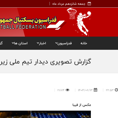
جمعه شانزدهم مرداد ماه
خانه
فدراسیون
اخبار
استان ها
گز
گزارش تصویری دیدار تیم ملی زیر 16 سال پسران ایران و مالزی در رقابت های کاپ آسیا 2025 مغولست
2874
1404/06/13
22:53
عکس از فیبا