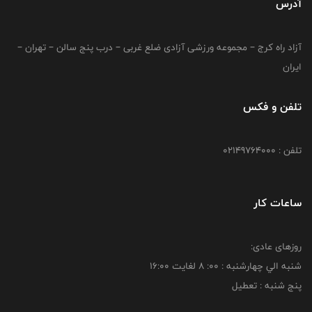
آدرس
آزاد راه کرج – مجموعه ورزشی آزادی ضلع غربی – درب پنج سالن – تهران –
ایران
تلفن و فکس
تلفن : 02149764000
ساعات کار
روزهای عادی:
شنبه الي چهارشنبه : 00: 8 لغايت 16:00
پنج شنبه : تعطیل