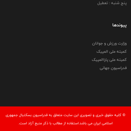
پنج شنبه : تعطیل
پیوندها
وزارت ورزش و جوانان
کمیته ملی المپیک
کمیته ملی پاراالمپیک
فدراسیون جهانی
© کليه حقوق خبری و تصويری اين سايت متعلق به فدراسیون بسکتبال جمهوری
اسلامی ایران می باشد.استفاده از مطالب با ذكر منبع آزاد است.