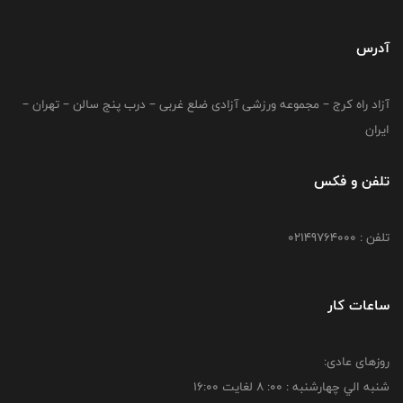
آدرس
آزاد راه کرج – مجموعه ورزشی آزادی ضلع غربی – درب پنج سالن – تهران –
ایران
تلفن و فکس
تلفن : 02149764000
ساعات کار
روزهای عادی:
شنبه الي چهارشنبه : 00: 8 لغايت 16:00