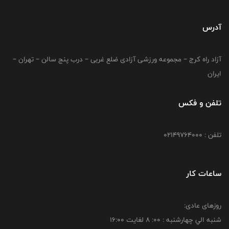
آدرس
آزاد راه کرج – مجموعه ورزشی آزادی ضلع غربی – درب پنج سالن – تهران –
ایران
تلفن و فکس
تلفن : 02149764000
ساعات کار
روزهای عادی:
شنبه الي چهارشنبه : 00: 8 لغايت 16:00