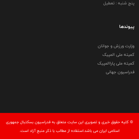
پنج شنبه : تعطیل
پیوندها
وزارت ورزش و جوانان
کمیته ملی المپیک
کمیته ملی پاراالمپیک
فدراسیون جهانی
© کليه حقوق خبری و تصويری اين سايت متعلق به فدراسیون بسکتبال جمهوری
اسلامی ایران می باشد.استفاده از مطالب با ذكر منبع آزاد است.