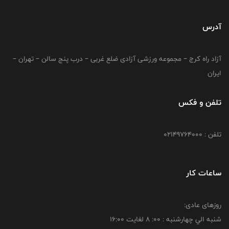
آدرس
آزاد راه کرج – مجموعه ورزشی آزادی ضلع غربی – درب پنج سالن – تهران –
ایران
تلفن و فکس
تلفن : 02149764000
ساعات کار
روزهای عادی:
شنبه الي چهارشنبه : 00: 8 لغايت 16:00