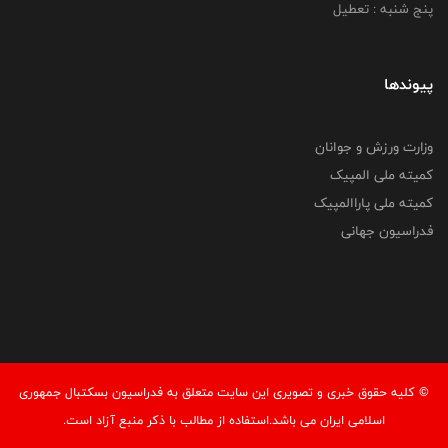
پنج شنبه : تعطیل
پیوندها
وزارت ورزش و جوانان
کمیته ملی المپیک
کمیته ملی پاراالمپیک
فدراسیون جهانی
© کليه حقوق خبری و تصويری اين سايت متعلق به فدراسیون بسکتبال جمهوری
اسلامی ایران می باشد.استفاده از مطالب با ذكر منبع آزاد است.