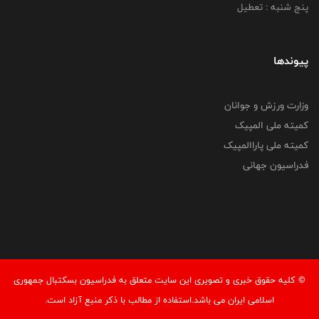
پنج شنبه : تعطیل
پیوندها
وزارت ورزش و جوانان
کمیته ملی المپیک
کمیته ملی پاراالمپیک
فدراسیون جهانی
© کليه حقوق خبری و تصويری اين سايت متعلق به فدراسیون بسکتبال جمهوری
اسلامی ایران می باشد.استفاده از مطالب با ذكر منبع آزاد است.