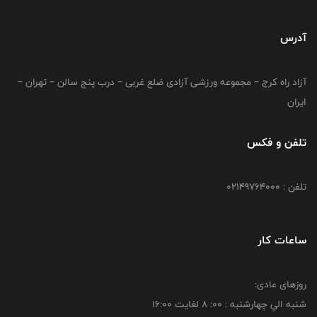
آدرس
آزاد راه کرج – مجموعه ورزشی آزادی ضلع غربی – درب پنج سالن – تهران –
ایران
تلفن و فکس
تلفن : 02149764000
ساعات کار
روزهای عادی:
شنبه الي چهارشنبه : 00: 8 لغايت 16:00