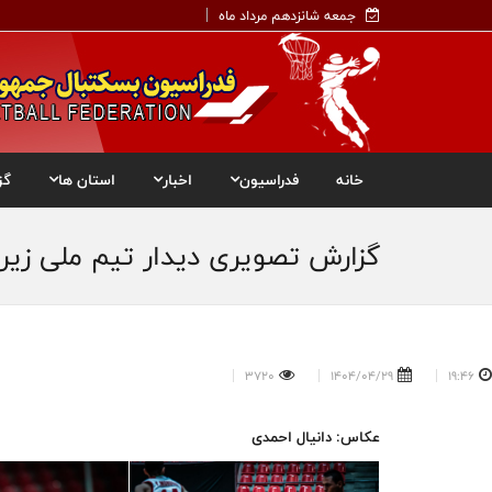
جمعه شانزدهم مرداد ماه
خانه
فدراسیون
اخبار
استان ها
گز
گزارش تصویری دیدار تیم ملی زیر ۱۶ سال پسران ایران و لبنان در مسابقات غرب آسیا اردن / بخش ا
3720
1404/04/29
19:46
عکاس: دانیال احمدی