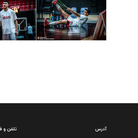
آدرس
تلفن و 