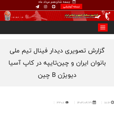
جمعه شانزدهم مرداد ماه
نسخه آزمایشی
گزارش تصویری دیدار فینال تیم ملی
بانوان ایران و چین‌تایپه در کاپ آسیا
دیویژن B چین
3308
1404/04/29
18:16