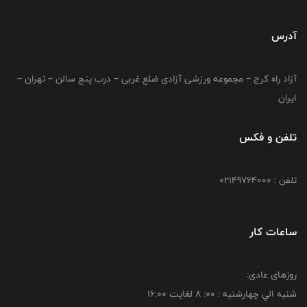
آدرس
آزاد راه کرج – مجموعه ورزشی آزادی ضلع غربی – درب پنج سالن – تهران –
ایران
تلفن و فکس
تلفن : 02149764000
ساعات کار
روزهای عادی:
شنبه الي چهارشنبه : 00: 8 لغايت 16:00