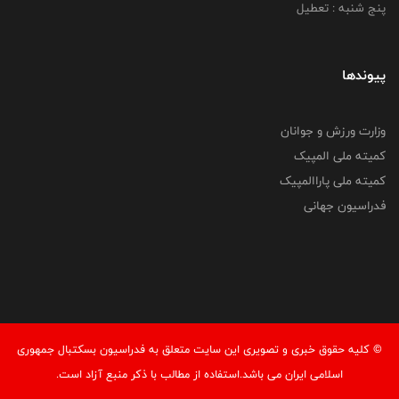
پنج شنبه : تعطیل
پیوندها
وزارت ورزش و جوانان
کمیته ملی المپیک
کمیته ملی پاراالمپیک
فدراسیون جهانی
© کليه حقوق خبری و تصويری اين سايت متعلق به فدراسیون بسکتبال جمهوری
اسلامی ایران می باشد.استفاده از مطالب با ذكر منبع آزاد است.