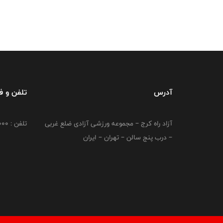
آدرس
تلفن و 
آزاد راه کرج – مجموعه ورزشی آزادی ضلع غربی
تلفن : 02149764000
– درب پنج سالن – تهران – ایران