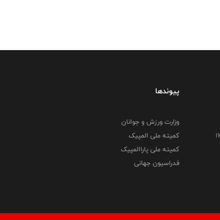
پیوندها
وزارت ورزش و جوانان
کمیته ملی المپیک
کمیته ملی پاراالمپیک
فدراسیون جهانی