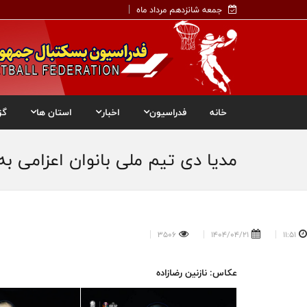
جمعه شانزدهم مرداد ماه
خانه
فدراسیون
اخبار
استان ها
گز
مدیا دی تیم ملی بانوان اعزامی به مسابقا
3506
1404/04/21
11:51
عکاس: نازنین رضازاده