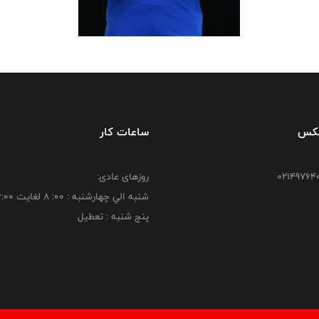
فکس
ساعات کار
روزهای عادی:
شنبه الي چهارشنبه : 00: 8 لغايت 16:00
پنج شنبه : تعطیل