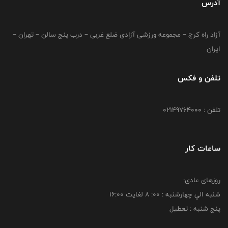
آدرس
آزاد راه کرج – مجموعه ورزشی آزادی ضلع غربی – درب پنج سالن – تهران –
ایران
تلفن و فکس
تلفن : 02149764000
ساعات کار
روزهای عادی:
شنبه الي چهارشنبه : 00: 8 لغايت 16:00
پنج شنبه : تعطیل