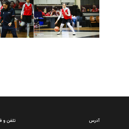
آدرس
تلفن و 