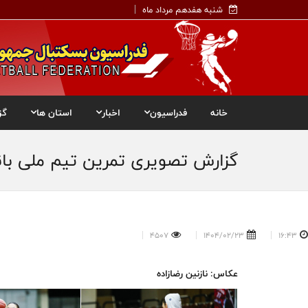
شنبه هفدهم مرداد ماه
خانه
فدراسیون
اخبار
استان ها
گز
گزارش تصویری تمرین تیم ملی بانوا
4507
1404/02/23
16:43
عکاس: نازنین رضازاده