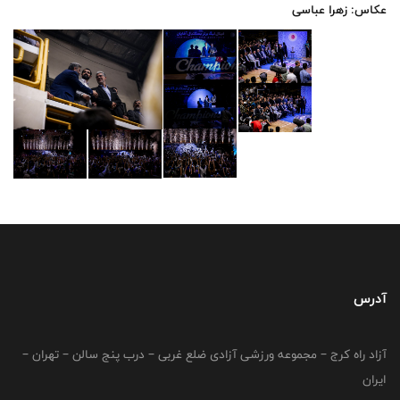
عکاس: زهرا عباسی
آدرس
آزاد راه کرج – مجموعه ورزشی آزادی ضلع غربی – درب پنج سالن – تهران –
ایران