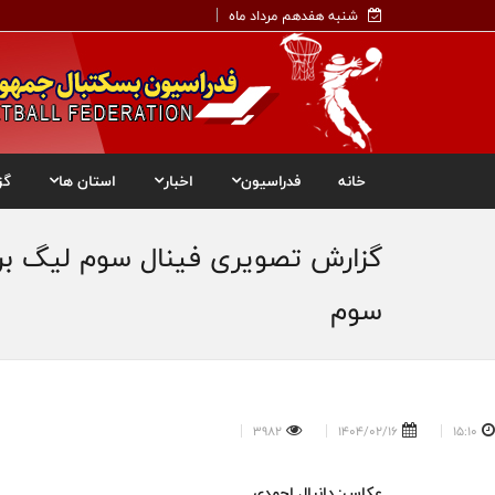
شنبه هفدهم مرداد ماه
خانه
فدراسیون
اخبار
استان ها
گز
گزارش تصویری فینال سوم لیگ برت
سوم
3982
1404/02/16
15:10
عکاس: دانیال احمدی