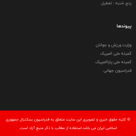
پنج شنبه : تعطیل
پیوندها
وزارت ورزش و جوانان
کمیته ملی المپیک
کمیته ملی پاراالمپیک
فدراسیون جهانی
© کليه حقوق خبری و تصويری اين سايت متعلق به فدراسیون بسکتبال جمهوری
اسلامی ایران می باشد.استفاده از مطالب با ذكر منبع آزاد است.