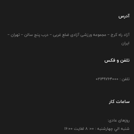
آدرس
آزاد راه کرج – مجموعه ورزشی آزادی ضلع غربی – درب پنج سالن – تهران –
ایران
تلفن و فکس
تلفن : 02149764000
ساعات کار
روزهای عادی:
شنبه الي چهارشنبه : 00: 8 لغايت 16:00