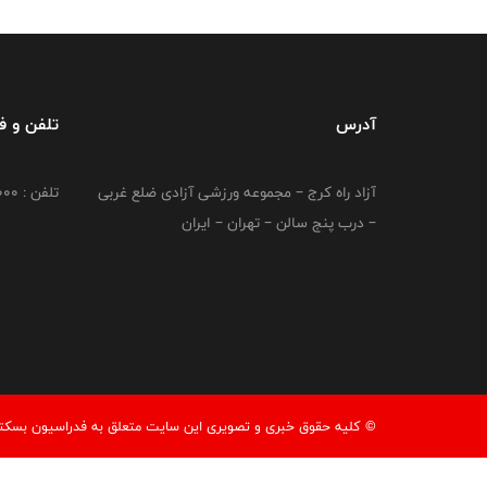
آدرس
تلفن و 
آزاد راه کرج – مجموعه ورزشی آزادی ضلع غربی
تلفن : 02149764000
– درب پنج سالن – تهران – ایران
© کليه حقوق خبری و تصويری اين سايت متعلق به فدراسیون بسکتبال