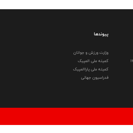
پیوندها
وزارت ورزش و جوانان
کمیته ملی المپیک
کمیته ملی پاراالمپیک
فدراسیون جهانی