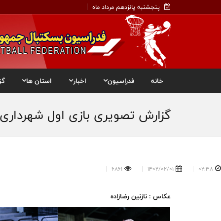
پنجشنبه پانزدهم مرداد ماه
خانه
فدراسیون
اخبار
استان ها
گز
گزارش تصویری بازی اول شهرداری 
6861
1402/02/01
02:38
عکاس : نازنین رضازاده