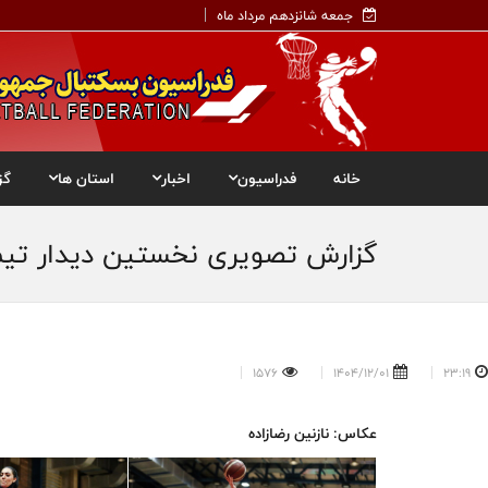
جمعه شانزدهم مرداد ماه
خانه
فدراسیون
اخبار
استان ها
گز
گزارش تصویری نخستین دیدار تیم‌ه
1576
1404/12/01
23:19
عکاس: نازنین رضازاده