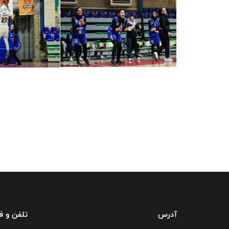
آدرس
تلفن و 