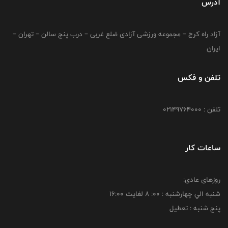
آدرس
آزاد راه کرج – مجموعه ورزشی آزادی ضلع غربی – درب پنج سالن – تهران –
ایران
تلفن و فکس
تلفن : 02149764000
ساعات کار
روزهای عادی:
شنبه الي چهارشنبه : 00: 8 لغايت 16:00
پنج شنبه : تعطیل