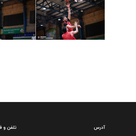
آدرس
تلفن و 