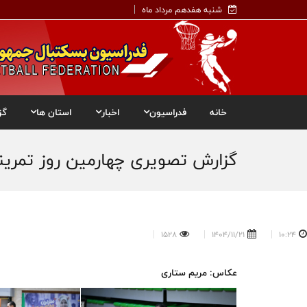
شنبه هفدهم مرداد ماه
خانه
فدراسیون
اخبار
استان ها
گز
گزارش تصویری چهارمین روز تمرینا
1528
1404/11/21
10:24
عکاس: مریم ستاری