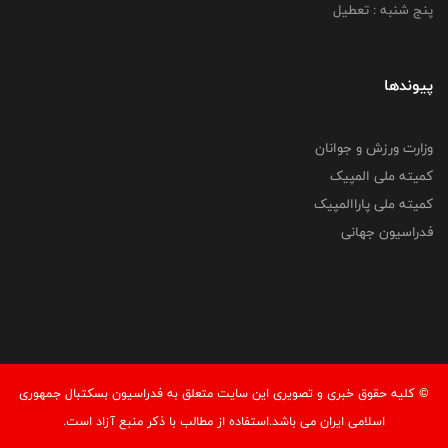
پنج شنبه : تعطیل
پیوندها
وزارت ورزش و جوانان
کمیته ملی المپیک
کمیته ملی پاراالمپیک
فدراسیون جهانی
© کليه حقوق خبری و تصويری اين سايت متعلق به فدراسیون بسکتبال جمهوری
اسلامی ایران می باشد.استفاده از مطالب با ذكر منبع آزاد است.