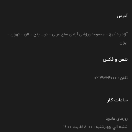
آدرس
آزاد راه کرج – مجموعه ورزشی آزادی ضلع غربی – درب پنج سالن – تهران –
ایران
تلفن و فکس
تلفن : 02149764000
ساعات کار
روزهای عادی:
شنبه الي چهارشنبه : 00: 8 لغايت 16:00