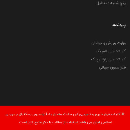
پنج شنبه : تعطیل
پیوندها
وزارت ورزش و جوانان
کمیته ملی المپیک
کمیته ملی پاراالمپیک
فدراسیون جهانی
© کليه حقوق خبری و تصويری اين سايت متعلق به فدراسیون بسکتبال جمهوری
اسلامی ایران می باشد.استفاده از مطالب با ذكر منبع آزاد است.