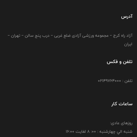
آدرس
آزاد راه کرج – مجموعه ورزشی آزادی ضلع غربی – درب پنج سالن – تهران –
ایران
تلفن و فکس
تلفن : 02149764000
ساعات کار
روزهای عادی:
شنبه الي چهارشنبه : 00: 8 لغايت 16:00