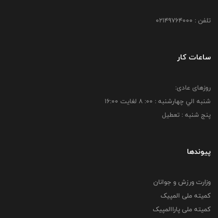
تلفن : 02149764000
ساعات کار
روزهای عادی:
شنبه الي چهارشنبه : 00: 8 لغايت 16:00
پنج شنبه : تعطیل
پیوندها
وزارت ورزش و جوانان
کمیته ملی المپیک
کمیته ملی پاراالمپیک