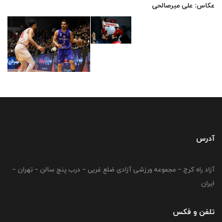
عکاس: علی میرصالحی
آدرس
آزاد راه کرج – مجموعه ورزشی آزادی ضلع غربی – درب پنج سالن – تهران –
ایران
تلفن و فکس