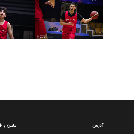
آدرس
تلفن و 