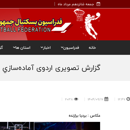
جمعه شانزدهم مرداد ماه
خانه
فدراسیون
اخبار
استان ها
گز
گزارش تصویری اردوی آماده‌سازي ت
2038
1404/09/17
12:47
عکاس : بردیا برازنده